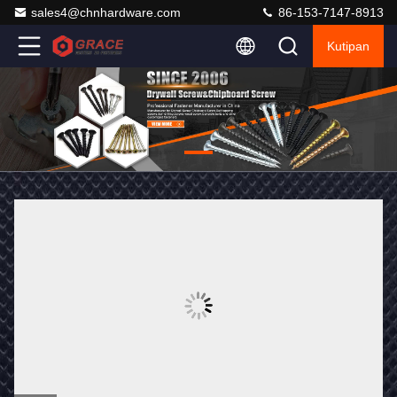
sales4@chnhardware.com
86-153-7147-8913
Kutipan