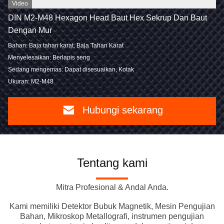
Video
DIN M2-M48 Hexagon Head Baut Hex Sekrup Dan Baut
Dengan Mur
Bahan: Baja tahan karat, Baja Tahan Karat
Menyelesaikan: Berlapis seng
Sedang mengemas: Dapat disesuaikan, Kotak
Ukuran: M2-M48
Hubungi sekarang
Tentang kami
Mitra Profesional & Andal Anda.
Kami memiliki Detektor Bubuk Magnetik, Mesin Pengujian
Bahan, Mikroskop Metallografi, instrumen pengujian