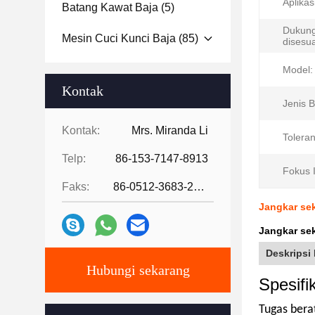
Aplikas
Batang Kawat Baja
(5)
Dukun
Mesin Cuci Kunci Baja
(85)
disesu
Model:
Kontak
Jenis 
Kontak:
Mrs. Miranda Li
Toleran
Telp:
86-153-7147-8913
Fokus I
Faks:
86-0512-3683-2631
Jangkar sek
Jangkar sek
Deskripsi
Hubungi sekarang
Spesifik
Tugas berat