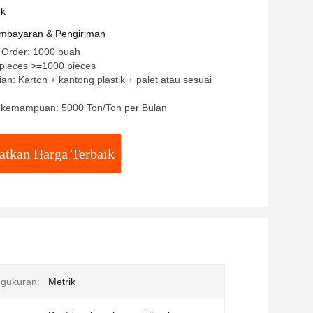
l self-cutting
uk
mbayaran & Pengiriman
 Order: 1000 buah
/pieces >=1000 pieces
an: Karton + kantong plastik + palet atau sesuai
kemampuan: 5000 Ton/Ton per Bulan
atkan Harga Terbaik
ngukuran:
Metrik