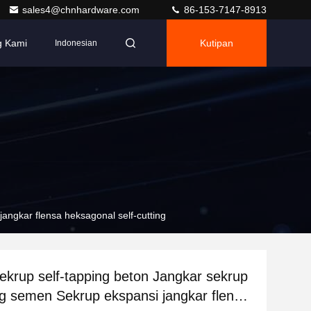
sales4@chnhardware.com
86-153-7147-8913
g Kami
Kutipan
Indonesian
angkar flensa heksagonal self-cutting
ekrup self-tapping beton Jangkar sekrup
ing semen Sekrup ekspansi jangkar flensa