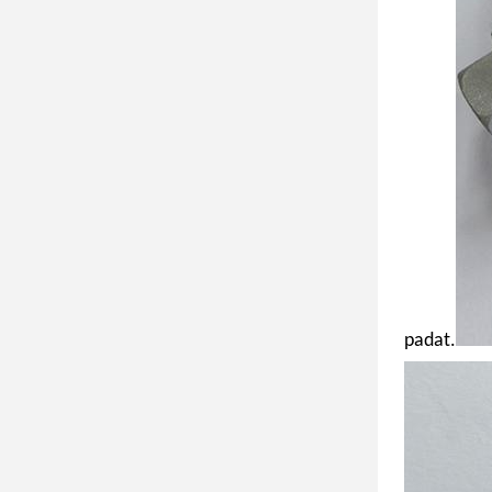
padat.