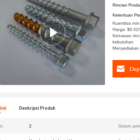
heksagona
Rincian Prod
Ketentuan Pe
Kuantitas min
Harga: $0.02
Kemasan rinci
kebutuhan
Menyediakan 
Dap
duk
Deskripsi Produk
n:
2
Sistem pe