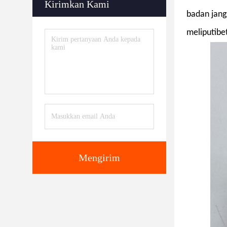
Kirimkan Kami
badan jang
meliputi
be
Mengirim