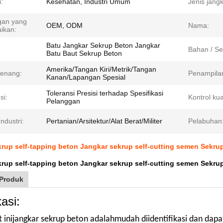
i:
Kesehatan, Industri Umum
Jenis jangk
gan yang
OEM, ODM
Nama:
aikan:
Batu Jangkar Sekrup Beton Jangkar
Bahan / Se
Batu Baut Sekrup Beton
Amerika/Tangan Kiri/Metrik/Tangan
Benang:
Penampila
Kanan/Lapangan Spesial
Toleransi Presisi terhadap Spesifikasi
si:
Kontrol kua
Pelanggan
ndustri:
Pertanian/Arsitektur/Alat Berat/Militer
Pelabuhan
rup self-tapping beton Jangkar sekrup self-cutting semen Sekrup
rup self-tapping beton Jangkar sekrup self-cutting semen Sekrup
 Produk
asi:
 ini
jangkar sekrup beton adalah
mudah diidentifikasi dan dap