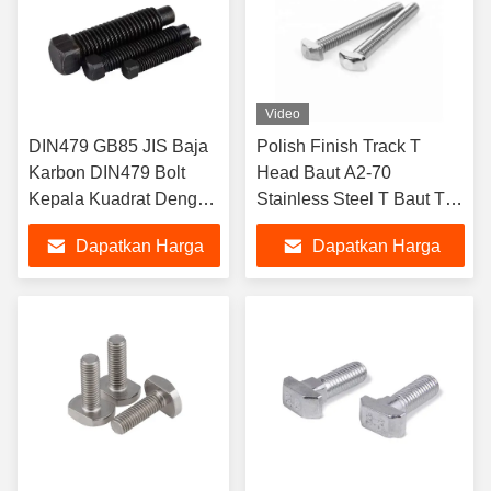
Video
DIN479 GB85 JIS Baja
Polish Finish Track T
Karbon DIN479 Bolt
Head Baut A2-70
Kepala Kuadrat Dengan
Stainless Steel T Baut T
Titik Dog Pendek Bolt
Mur Baut
Dapatkan Harga
Dapatkan Harga
Kepala Kuadrat Dengan
Titik Dog Pendek
Terbaik
Terbaik