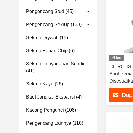
Pengencang Stud
(45)
Pengencang Sekrup
(133)
Sekrup Drywall
(13)
Sekrup Papan Chip
(6)
Video
Sekrup Penyadapan Sendiri
CE ROHS S
(41)
Baut Pema
Disesuaik
Sekrup Kayu
(26)
Dap
Baut Jangkar Ekspansi
(4)
Kacang Pengunci
(106)
Pengencang Lainnya
(110)