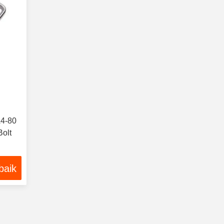
A4-80
olt
baik