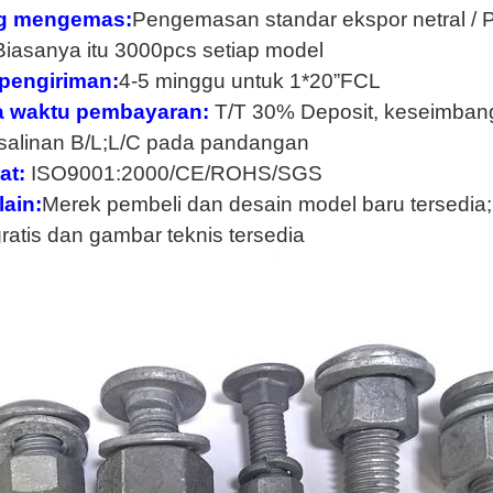
g mengemas:
Pengemasan standar ekspor netral /
Biasanya itu 3000pcs setiap model
pengiriman:
4-5 minggu untuk 1*20”FCL
 waktu pembayaran:
T/T 30% Deposit, keseimban
salinan B/L;L/C pada pandangan
at:
ISO9001:2000/CE/ROHS/SGS
lain:
Merek pembeli dan desain model baru tersedia;
ratis dan gambar teknis tersedia