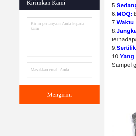
Kirimkan Kami
5.
Sedan
6.
MOQ:
7.
Waktu 
8.
Jangka
terhadap
9.
Sertifik
10.
Yang 
Sampel g
Mengirim