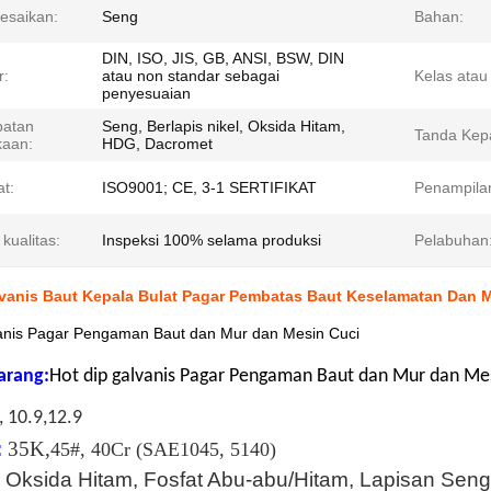
esaikan:
Seng
Bahan:
DIN, ISO, JIS, GB, ANSI, BSW, DIN
r:
atau non standar sebagai
Kelas atau
penyesuaian
batan
Seng, Berlapis nikel, Oksida Hitam,
Tanda Kepa
aan:
HDG, Dacromet
at:
ISO9001; CE, 3-1 SERTIFIKAT
Penampila
 kualitas:
Inspeksi 100% selama produksi
Pelabuhan
lvanis Baut Kepala Bulat Pagar Pembatas Baut Keselamatan Dan 
vanis Pagar Pengaman Baut dan Mur dan Mesin Cuci
arang:
Hot dip galvanis Pagar Pengaman Baut dan Mur dan Mes
, 10.9,12.9
:
35K,
45#, 40Cr (SAE1045, 5140)
Oksida Hitam, Fosfat Abu-abu/Hitam, Lapisan Sen