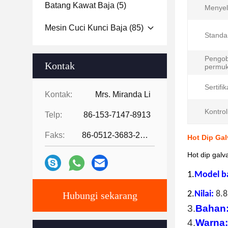
Batang Kawat Baja
(5)
Menyel
Mesin Cuci Kunci Baja
(85)
Standa
Pengo
Kontak
permuk
Sertifik
Kontak:
Mrs. Miranda Li
Kontrol
Telp:
86-153-7147-8913
Faks:
86-0512-3683-2631
Hot Dip Ga
Hot dip gal
1.
Model b
2.
Nilai:
8.8
Hubungi sekarang
3.
Bahan
4.
Warna: