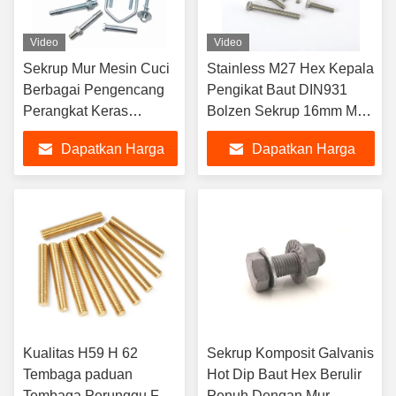
Video
Video
Sekrup Mur Mesin Cuci
Stainless M27 Hex Kepala
Berbagai Pengencang
Pengikat Baut DIN931
Perangkat Keras
Bolzen Sekrup 16mm M40
Kuningan Berbagai
Kekuatan Tinggi TC Mur
Dapatkan Harga
Dapatkan Harga
Jenis Presisi
Baut Mesin Cuci A358
Terbaik
Terbaik
Kualitas H59 H 62
Sekrup Komposit Galvanis
Tembaga paduan
Hot Dip Baut Hex Berulir
Tembaga Perunggu Full
Penuh Dengan Mur