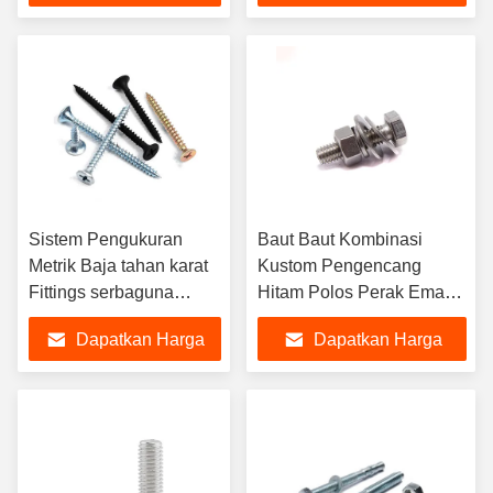
pegas M8-M300
aluminium
Terbaik
Terbaik
Sistem Pengukuran
Baut Baut Kombinasi
Metrik Baja tahan karat
Kustom Pengencang
Fittings serbaguna
Hitam Polos Perak Emas
Custom Hex Cross Slot
Stainless Hex Kepala
Dapatkan Harga
Dapatkan Harga
Torx sekrup dari
Baut Mur
profesional
Terbaik
Terbaik