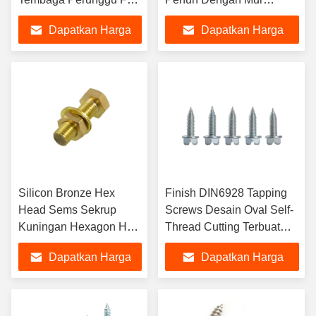
Thread Nikel Tin Plated
Flange Dan Mesin Cuci
Dapatkan Harga
Dapatkan Harga
Thread Bar Threaded
Rod DIN 975
Terbaik
Terbaik
Silicon Bronze Hex
Finish DIN6928 Tapping
Head Sems Sekrup
Screws Desain Oval Self-
Kuningan Hexagon Hex
Thread Cutting Terbuat
Screw
dari Titanium Stainless
Dapatkan Harga
Dapatkan Harga
Steel Kuningan Nikel Zinc
Plated
Terbaik
Terbaik