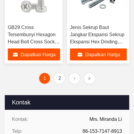
GB29 Cross
Jenis Sekrup Baut
Tersembunyi Hexagon
Jangkar Ekspansi Sekrup
Head Bolt Cross Socket
Ekspansi Hex Dinding
Hex Sekrup Hexagon
Beton Perangkat Keras
Dapatkan Harga
Dapatkan Harga
Baut Dengan Cross
Baut Jangkar Baji
Recess Di Kepala
Terbaik
Terbaik
1
2
Kontak
Kontak:
Mrs. Miranda Li
Telp:
86-153-7147-8913