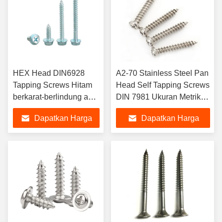
HEX Head DIN6928
A2-70 Stainless Steel Pan
Tapping Screws Hitam
Head Self Tapping Screws
berkarat-berlindung anti-
DIN 7981 Ukuran Metrik
lolos-Berbagai termasuk
untuk Aluminium Titanium
Dapatkan Harga
Dapatkan Harga
titanium stainless steel
Kuningan Nikel Perunggu
nikel Inch Metric
M3 M5
Terbaik
Terbaik