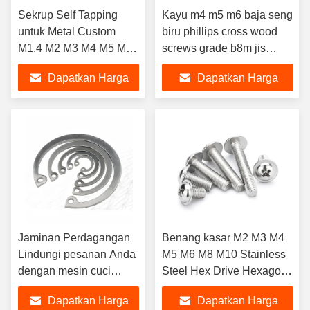
Sekrup Self Tapping
Kayu m4 m5 m6 baja seng
untuk Metal Custom
biru phillips cross wood
M1.4 M2 M3 M4 M5 M6
screws grade b8m jis
Pengikat dari Kelas
standar dalam wadah
Dapatkan Harga
Dapatkan Harga
Tinggi 4.8/ 8.8/ 10.9/
sekrup kenop kayu
12.9 Ect
persegi kayu
Terbaik
Terbaik
Jaminan Perdagangan
Benang kasar M2 M3 M4
Lindungi pesanan Anda
M5 M6 M8 M10 Stainless
dengan mesin cuci
Steel Hex Drive Hexagon
stainless steel Cina
Socket Round Pan Head
Dapatkan Harga
Dapatkan Harga
yang menahan cincin
Mesin sekrup untuk