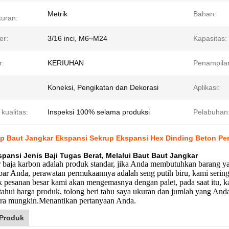
Metrik
Bahan:
uran:
er:
3/16 inci, M6~M24
Kapasitas:
r:
KERIUHAN
Penampila
:
Koneksi, Pengikatan dan Dekorasi
Aplikasi:
 kualitas:
Inspeksi 100% selama produksi
Pelabuhan
up Baut Jangkar Ekspansi Sekrup Ekspansi Hex Dinding Beton Per
pansi Jenis Baji Tugas Berat, Melalui Baut Baut Jangkar
r baja karbon adalah produk standar, jika Anda membutuhkan barang y
ar Anda, perawatan permukaannya adalah seng putih biru, kami serin
k pesanan besar kami akan mengemasnya dengan palet, pada saat itu, k
tahui harga produk, tolong beri tahu saya ukuran dan jumlah yang An
ra mungkin.Menantikan pertanyaan Anda.
 Produk