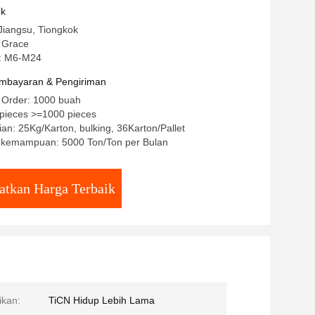
kar Baji
uk
Jiangsu, Tiongkok
 Grace
: M6-M24
mbayaran & Pengiriman
 Order: 1000 buah
/pieces >=1000 pieces
an: 25Kg/Karton, bulking, 36Karton/Pallet
kemampuan: 5000 Ton/Ton per Bulan
atkan Harga Terbaik
ikan:
TiCN Hidup Lebih Lama