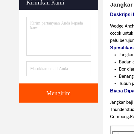
Kirimkan Kami
Jangkar 
Deskripsi
Wedge Anchor
cocok untuk
palu beruju
Spesifikas
Jangkar
Badan d
Bor dia
Benang 
Tubuh j
Biasa Dipa
Mengirim
Jangkar baji
Thunderstud
Gembong.Redi