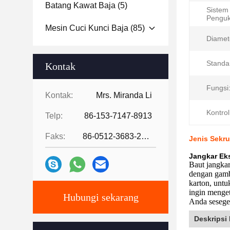
Batang Kawat Baja
(5)
Sistem
Penguk
Mesin Cuci Kunci Baja
(85)
Diamet
Standa
Kontak
Fungsi
Kontak:
Mrs. Miranda Li
Kontrol
Telp:
86-153-7147-8913
Faks:
86-0512-3683-2631
Jenis Sekr
Jangkar Eks
Baut jangka
dengan gamb
karton, untu
ingin menge
Hubungi sekarang
Anda sesege
Deskripsi