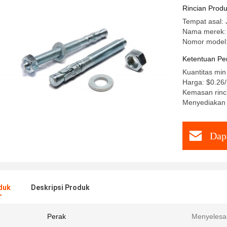
Baut Jang
Rincian Prod
Tempat asal: 
Nama merek:
Nomor model
Ketentuan Pe
Kuantitas min
Harga: $0.26
Kemasan rinci
Menyediakan 
Dap
duk
Deskripsi Produk
Perak
Menyelesa