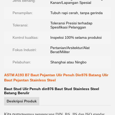
Jenis Benang:
Kanan/Lapangan Spesial
Penampilan:
Tubuh rapi cerah, tanpa gerinda
Toleransi Presisi terhadap
Toleransi:
Spesifikasi Pelanggan
Kontrol kualitas:
Inspeksi 100% selama produksi
Pertanian/Arsitektur/Alat
Fokus Industri:
Berat/Militer
Pelabuhan:
Shanghai atau Ningbo
ASTM A193 B7 Baut Pejantan Ulir Penuh Din976 Batang Ulir
Baut Pejantan Stainless Steel
Baut Stud Ulir Penuh din976 Baut Stud Stainless Steel
Batang Berulir
Deskripsi Produk
Kita punya
semua pengencang DIN, BS, JIS dan ISO standar