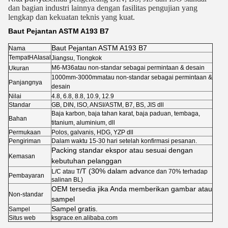
dan bagian industri lainnya dengan fasilitas pengujian yang
lengkap dan kekuatan teknis yang kuat.
Baut Pejantan ASTM A193 B7
Baut Pejantan ASTM A193 B7
Nama
Tempat
HAI
asal
Jiangsu, Tiongkok
M6-M36
atau non-standar sebagai permintaan & desain
Ukuran
1000mm-3000mm
atau non-standar sebagai permintaan &
Panjangnya
desain
Nilai
4.8, 6.8, 8.8, 10.9, 12.9
Standar
GB, DIN, ISO, ANSI/ASTM, B7, BS, JIS dll
Baja karbon, baja tahan karat, baja paduan, tembaga,
Bahan
titanium, aluminium, dll
Permukaan
Polos, galvanis, HDG, YZP dll
Pengiriman
Dalam waktu 15-30 hari setelah konfirmasi pesanan.
Packing standar ekspor atau sesuai dengan
Kemasan
kebutuhan pelanggan
/T (30% dalam adv
L/C atau T
ance dan 70% terhadap
Pembayaran
salinan BL)
OEM tersedia jika Anda memberikan gambar atau
Non-standar
sampel
Sampel gratis.
Sampel
Situs web
ksgrace.en.alibaba.com