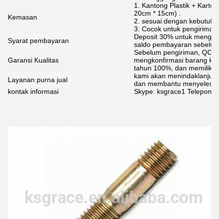
1. Kantong Plastik + Karton
20cm * 15cm) .
Kemasan
2. sesuai dengan kebutuha
3. Cocok untuk pengiriman 
Deposit 30% untuk mengko
Syarat pembayaran
saldo pembayaran sebelum
Sebelum pengiriman, QC a
Garansi Kualitas
mengkonfirmasi barang ka
tahun 100%, dan memiliki g
kami akan menindaklanjuti
Layanan purna jual
dan membantu menyelesaik
kontak informasi
Skype: ksgrace1 Telepon: