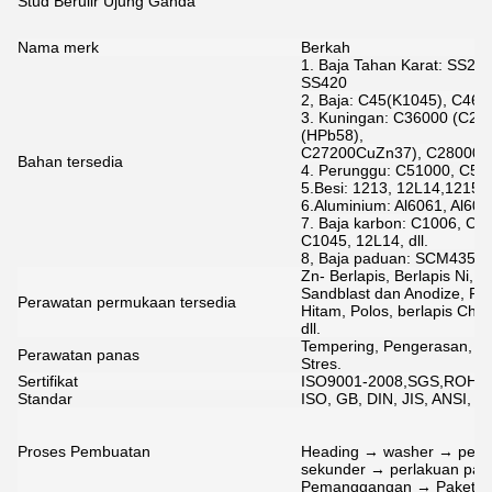
Stud Berulir Ujung Ganda
Nama merk
Berkah
1. Baja Tahan Karat: SS20
SS420
2, Baja: C45(K1045), C46(K
3. Kuningan: C36000 (C26
(HPb58),
C27200CuZn37), C28000(Cu
Bahan tersedia
4. Perunggu: C51000, C521
5.Besi: 1213, 12L14,1215, d
6.Aluminium: Al6061, Al6063
7. Baja karbon: C1006, C
C1045, 12L14, dll.
8, Baja paduan: SCM435,10
Zn- Berlapis, Berlapis Ni, 
Sandblast dan Anodize, Pol
Perawatan permukaan tersedia
Hitam, Polos, berlapis Ch
dll.
Tempering, Pengerasan, Sp
Perawatan panas
Stres.
Sertifikat
ISO9001-2008,SGS,ROHS
Standar
ISO, GB, DIN, JIS, ANSI, B
Proses Pembuatan
Heading → washer → pera
sekunder → perlakuan pana
Pemanggangan → Paket Q