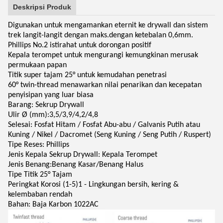
Deskripsi Produk
Digunakan untuk mengamankan eternit ke drywall dan sistem
trek langit-langit dengan maks.dengan ketebalan 0,6mm.
Phillips No.2 istirahat untuk dorongan positif
Kepala terompet untuk mengurangi kemungkinan merusak
permukaan papan
Titik super tajam 25° untuk kemudahan penetrasi
60° twin-thread menawarkan nilai penarikan dan kecepatan
penyisipan yang luar biasa
Barang: Sekrup Drywall
Ulir Ø (mm):3,5/3,9/4,2/4,8
Selesai: Fosfat Hitam / Fosfat Abu-abu / Galvanis Putih atau
Kuning / Nikel / Dacromet (Seng Kuning / Seng Putih / Ruspert)
Tipe Reses: Phillips
Jenis Kepala Sekrup Drywall: Kepala Terompet
Jenis Benang:Benang Kasar/Benang Halus
Tipe Titik 25° Tajam
Peringkat Korosi (1-5)1 - Lingkungan bersih, kering &
kelembaban rendah
Bahan: Baja Karbon 1022AC