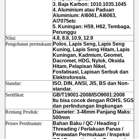
3. Baja Karbon: 1010.1035.1045
4. Aluminium atau Paduan
Aluminium: Al6061, Al6063,
Al7075etc
5. Kuningan: H59, H62, Tembaga,
Perunggu
Nilai:
4.8, 8.8, 10.9, 12.9
Pengobatan permukaan:
Polos, Lapis Seng, Lapis Seng
Kuning, Lapis Seng Hitam, Lapis
Kuningan, Kadmium, Geomet,
Dacromet, HDG, Nylok, Oksida
Hitam, Pelapisan Nikel,
Fosfatisasi, Lapisan Serbuk dan
Elektroforesis.
Standar:
ISO, DIN, ANSI, JIS, BS dan Non-
standar.
Sertifikat:
GB/T19001-2008/ISO9001:2008
Itu bisa cocok dengan ROHS, SGS
dan perlindungan lingkungan
Rentang Produk:
Diameter: 3-46mm Panjang Maks:
500mm
Proses Pembuatan:
Bahan Baku / QC / Heading /
Threading / Perlakuan Panas /
Perawatan Permukaan / Inspeksi