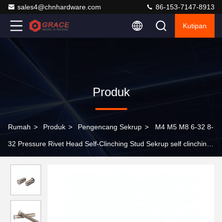
sales4@chnhardware.com
86-153-7147-8913
Kutipan
Produk
Rumah
>
Produk
>
Pengencang Sekrup
>
M4 M5 M8 6-32 8-
32 Pressure Rivet Head Self-Clinching Stud Sekrup self clinching
stud