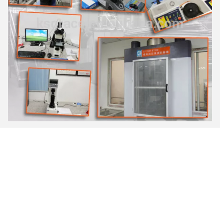
Proses produksi
Pertama, kami memiliki pusat Pemesinan Digital Presisi Tinggi
kami sendiri untuk pembuatan cetakan di Lokakarya Cetakan
khusus, cetakan yang sangat baik membuat penampilan cantik
produk dan ukurannya akurat.
Yang kedua, kami mengadopsi prosesi peledakan,
menghilangkan permukaan Oksidasi, membuat permukaan