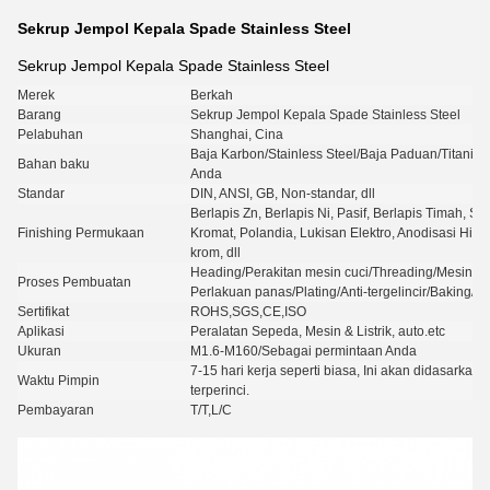
Sekrup Jempol Kepala Spade Stainless Steel
Sekrup Jempol Kepala Spade Stainless Steel
Merek
Berkah
Barang
Sekrup Jempol Kepala Spade Stainless Steel
Pelabuhan
Shanghai, Cina
Baja Karbon/Stainless Steel/Baja Paduan/Titaniu
Bahan baku
Anda
Standar
DIN, ANSI, GB, Non-standar, dll
Berlapis Zn, Berlapis Ni, Pasif, Berlapis Timah, S
Finishing Permukaan
Kromat, Polandia, Lukisan Elektro, Anodisasi Hitam
krom, dll
Heading/Perakitan mesin cuci/Threading/Mesin s
Proses Pembuatan
Perlakuan panas/Plating/Anti-tergelincir/Baking/
Sertifikat
ROHS,SGS,CE,ISO
Aplikasi
Peralatan Sepeda, Mesin & Listrik, auto.etc
Ukuran
M1.6-M160/Sebagai permintaan Anda
7-15 hari kerja seperti biasa, Ini akan didasarka
Waktu Pimpin
terperinci.
Pembayaran
T/T,L/C