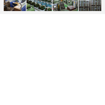
FAQ
1
T: Bisakah Anda mengirimkan saya katalog
.
dan daftar harga Anda?
A: Karena kami memiliki lebih dari ribuan produk, sangat
sulit untuk mengirim semua katalog dan daftar harga untuk
Anda.Mohon informasikan kepada kami gaya yang Anda
minati, kami dapat menawarkan daftar harga untuk
referensi Anda.
2.Q: Bagaimana dengan kualitas produk Anda?
A: inspeksi 100% selama produksi
.Produk kami
disertifikasi dengan standar kualitas internasional
ISO9001, TS16949.
3. Q: Bahan produk apa yang dapat Anda
berikan?