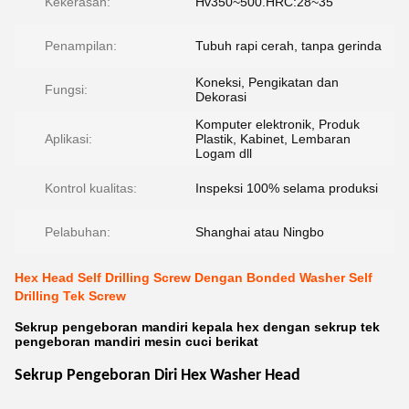
Kekerasan:
Hv350~500.HRC:28~35
Penampilan:
Tubuh rapi cerah, tanpa gerinda
Koneksi, Pengikatan dan
Fungsi:
Dekorasi
Komputer elektronik, Produk
Aplikasi:
Plastik, Kabinet, Lembaran
Logam dll
Kontrol kualitas:
Inspeksi 100% selama produksi
Pelabuhan:
Shanghai atau Ningbo
Hex Head Self Drilling Screw Dengan Bonded Washer Self
Drilling Tek Screw
Sekrup pengeboran mandiri kepala hex dengan sekrup tek
pengeboran mandiri mesin cuci berikat
Sekrup Pengeboran Diri Hex Washer Head