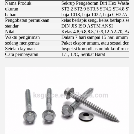
Nama Produk
Sekrup Pengeboran Diri Hex Washer
ukuran
ST2.2 ST2.9 ST3.5 ST4.2 ST4.8 ST5
bahan
baja 1018, baja 1022, baja CH22A
Pengobatan permukaan
kelas berlapis seng, kelas berlapis sen
standar
DIN JIS ISO ASTM ANSI
Nilai
Kelas 4.8,6.8,8.8,10.9,12 A2-70, A4-
Waktu pengiriman
Dalam 7 hari sampai 15 hari umum me
sedang mengemas
Paket ekspor umum, atau sesuai deng
Setelah layanan
Inspeksi komoditas untuk konfirmasi 
Cara pembayaran
T/T, L/C, Serikat Barat