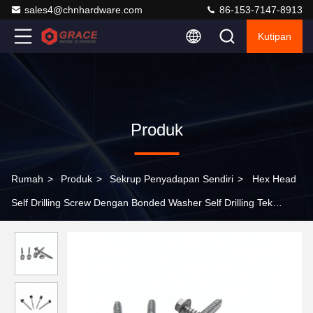
sales4@chnhardware.com
86-153-7147-8913
Kutipan
Produk
Rumah
>
Produk
>
Sekrup Penyadapan Sendiri
>
Hex Head
Self Drilling Screw Dengan Bonded Washer Self Drilling Tek
Screw