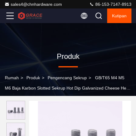
sales4@chnhardware.com
86-153-7147-8913
Kutipan
Produk
Rumah
>
Produk
>
Pengencang Sekrup
>
GB/T65 M4 M5
M6 Baja Karbon Slotted Sekrup Hot Dip Galvanized Cheese Head
Machine Screw