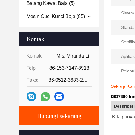
Batang Kawat Baja
(5)
Sistem
Mesin Cuci Kunci Baja
(85)
Standa
Kontak
Sertifik
Kontak:
Mrs. Miranda Li
Aplikas
Telp:
86-153-7147-8913
Pelabu
Faks:
86-0512-3683-2631
Sekrup Kom
ISO7380 In
Deskripsi
Hubungi sekarang
Kita punya