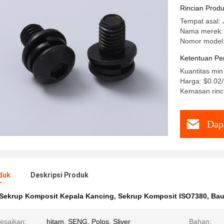
Rincian Prod
Tempat asal: 
Nama merek:
Nomor model
Ketentuan Pe
Kuantitas min
Harga: $0.02
Kemasan rinci
Dap
duk
Deskripsi Produk
Sekrup Komposit Kepala Kancing
,
Sekrup Komposit ISO7380
,
Bau
esaikan:
hitam, SENG, Polos, Sliver
Bahan: