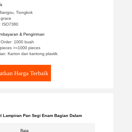
uk
Jiangsu, Tiongkok
 grace
: ISO7380
mbayaran & Pengiriman
 Order: 1000 buah
/pieces >=1000 pieces
an: Karton dan kantong plastik.
atkan Harga Terbaik
t Lampiran Pan Segi Enam Bagian Dalam
Baja