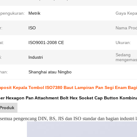
 pengukuran:
Metrik
Gaya Kepa
r:
ISO
Nama Prod
at:
ISO9001-2008 CE
Ukuran:
Sedang
i:
Industri
mengemas
han:
Shanghai atau Ningbo
posit Kepala Tombol ISO7380 Baut Lampiran Pan Segi Enam Bag
ner Hexagon Pan Attachment Bolt Hex Socket Cap Button Kombin
 Produk
semua pengencang DIN, BS, JIS dan ISO standar dan bagian industri l