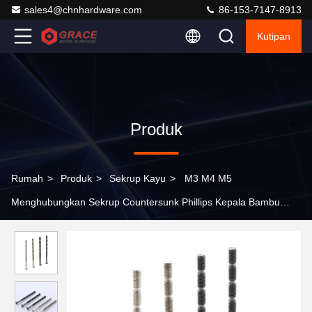
sales4@chnhardware.com
86-153-7147-8913
Kutipan
Produk
Rumah
>
Produk
>
Sekrup Kayu
>
M3 M4 M5
Menghubungkan Sekrup Countersunk Phillips Kepala Bambu
Sekrup Untuk Gagang Pintu