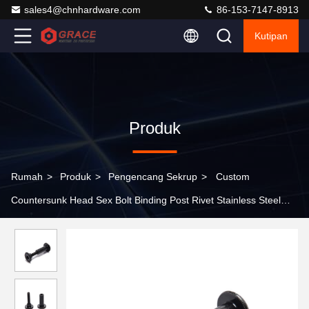
sales4@chnhardware.com
86-153-7147-8913
Kutipan
Produk
Rumah
>
Produk
>
Pengencang Sekrup
>
Custom
Countersunk Head Sex Bolt Binding Post Rivet Stainless Steel
Pria Dan Wanita Sekrup Chicago Sekrup Untuk Kulit