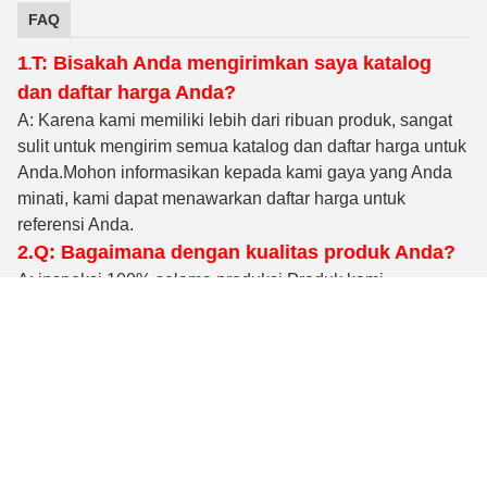
FAQ
1
T: Bisakah Anda mengirimkan saya katalog
.
dan daftar harga Anda?
A: Karena kami memiliki lebih dari ribuan produk, sangat
sulit untuk mengirim semua katalog dan daftar harga untuk
Anda.Mohon informasikan kepada kami gaya yang Anda
minati, kami dapat menawarkan daftar harga untuk
referensi Anda.
2.Q: Bagaimana dengan kualitas produk Anda?
A: inspeksi 100% selama produksi
.Produk kami
disertifikasi dengan standar kualitas internasional
ISO9001, TS16949.
3. Q: Bahan produk apa yang dapat Anda
berikan?
A: Baja Karbon, Baja Paduan, Baja Tahan Karat,
Kuningan, Tembaga atau sesuai kebutuhan Anda.
4. Q: Apa waktu pengirimannya?