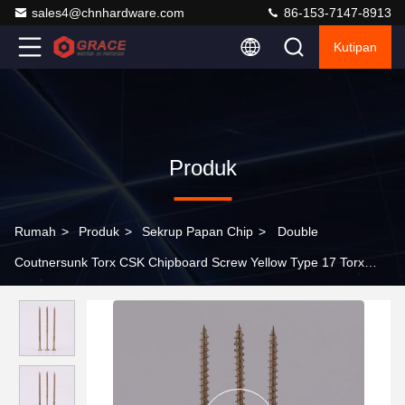
sales4@chnhardware.com
86-153-7147-8913
Kutipan
Produk
Rumah
>
Produk
>
Sekrup Papan Chip
>
Double
Coutnersunk Torx CSK Chipboard Screw Yellow Type 17 Torx
Multi Purpose Wood Screws