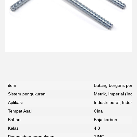
item
Batang bergaris penu
Sistem pengukuran
Metrik, Imperial (Inci)
Aplikasi
Industri berat, Industri
Tempat Asal
Cina
Bahan
Baja karbon
Kelas
4.8
Pengolahan permukaan
ZINC