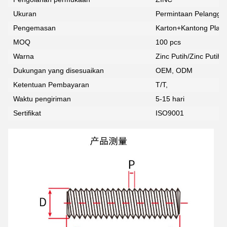
Ukuran
Permintaan Pelangga
Pengemasan
Karton+Kantong Plast
MOQ
100 pcs
Warna
Zinc Putih/Zinc Putih B
Dukungan yang disesuaikan
OEM, ODM
Ketentuan Pembayaran
T/T,
Waktu pengiriman
5-15 hari
Sertifikat
ISO9001