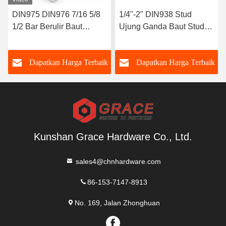
DIN975 DIN976 7/16 5/8
1/4"-2" DIN938 Stud
1/2 Bar Berulir Baut
Ujung Ganda Baut Stud
Batang Berulir ODM OEM
Ujung Ganda DIN 938
k
Dapatkan Harga Terbaik
Dapatkan Harga Terbaik
Kunshan Grace Hardware Co., Ltd.
sales4@chnhardware.com
86-153-7147-8913
No. 169, Jalan Zhonghuan