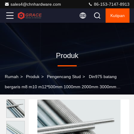
sales4@chnhardware.com
86-153-7147-8913
Kutipan
Produk
Rumah
>
Produk
>
Pengencang Stud
>
Din975 batang
bergaris m8 m10 m12*500mm 1000mm 2000mm 3000mm
batang bergaris trapezoidal galvanis