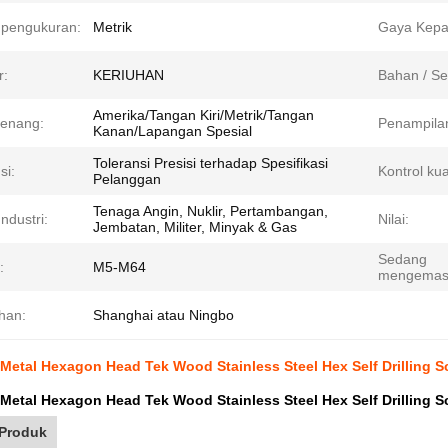
 pengukuran:
Metrik
Gaya Kepa
r:
KERIUHAN
Bahan / Se
Amerika/Tangan Kiri/Metrik/Tangan
Benang:
Penampila
Kanan/Lapangan Spesial
Toleransi Presisi terhadap Spesifikasi
si:
Kontrol kua
Pelanggan
Tenaga Angin, Nuklir, Pertambangan,
ndustri:
Nilai:
Jembatan, Militer, Minyak & Gas
Sedang
:
M5-M64
mengemas
han:
Shanghai atau Ningbo
 Metal Hexagon Head Tek Wood Stainless Steel Hex Self Drillin
 Metal Hexagon Head Tek Wood Stainless Steel Hex Self Drillin
 Produk