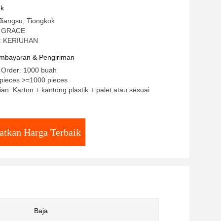
hers Roofing Screw
uk
Jiangsu, Tiongkok
: GRACE
: KERIUHAN
mbayaran & Pengiriman
 Order: 1000 buah
/pieces >=1000 pieces
an: Karton + kantong plastik + palet atau sesuai
atkan Harga Terbaik
Baja