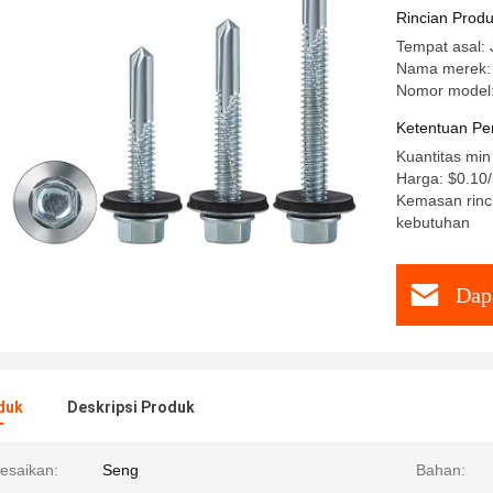
Epdm Was
Rincian Prod
Tempat asal: 
Nama merek
Nomor model
Ketentuan Pe
Kuantitas min
Harga: $0.10
Kemasan rinci
kebutuhan
Dap
duk
Deskripsi Produk
esaikan:
Seng
Bahan: