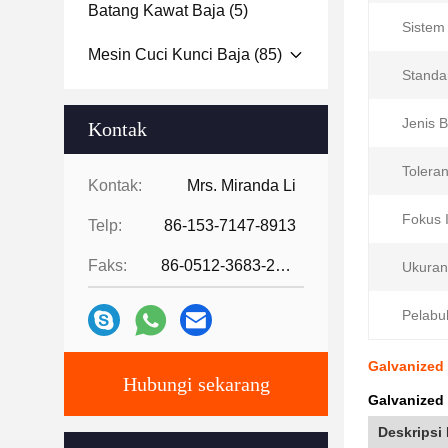
Batang Kawat Baja
(5)
Sistem
Mesin Cuci Kunci Baja
(85)
Standa
Jenis 
Kontak
Toleran
Kontak:
Mrs. Miranda Li
Fokus I
Telp:
86-153-7147-8913
Faks:
86-0512-3683-2631
Ukuran
Pelabu
Galvanized
Hubungi sekarang
Galvanized
Deskripsi