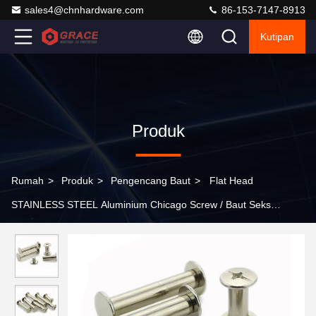
sales4@chnhardware.com
86-153-7147-8913
Kutipan
Produk
Rumah
>
Produk
>
Pengencang Baut
>
Flat Head
STAINLESS STEEL Aluminium Chicago Screw / Baut Seks
Dengan Benang Internal