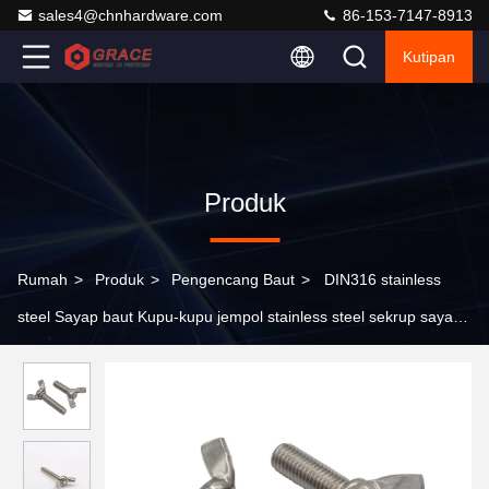
sales4@chnhardware.com
86-153-7147-8913
Kutipan
Produk
Rumah
>
Produk
>
Pengencang Baut
>
DIN316 stainless
steel Sayap baut Kupu-kupu jempol stainless steel sekrup sayap
baut