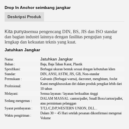
Drop In Anchor seimbang jangkar
Deskripsi Produk
Kita punya
semua pengencang DIN, BS, JIS dan ISO standar
dan bagian industri lainnya dengan fasilitas pengujian yang
lengkap dan kekuatan teknis yang kuat.
Jatuhkan Jangkar
Jatuhkan Jangkar
Nama:
Bahan :
Baja, Baja Tahan Karat, Plastik
Spesifikasi:
Berbagai ukuran bentuk sesuai dengan kebutuhan klien
Standar:
DIN, ANSI, ASTM, JIS, GB, Non-standar
Permukaan :
Galvanis (Berbagai warna), dacromet, menghitam, fosfat
Kami mengkhususkan diri dalam produk pengikat lebih dari
Profesional:
10 tahun
Melayani:
Semua layanan / layanan berkualitas tinggi
DALAM MASSAL: canton/pallet, Small Boxs/carton/pallet,
Sedang mengemas :
atau permintaan pelanggan
Syarat pembayaran :
T/T,L/C,D/P,WESTERN UNION, DLL...
Dalam 30 ~ 45 Hari setelah pesanan dikonfirmasi mengenai
Waktu pengiriman :
Volume