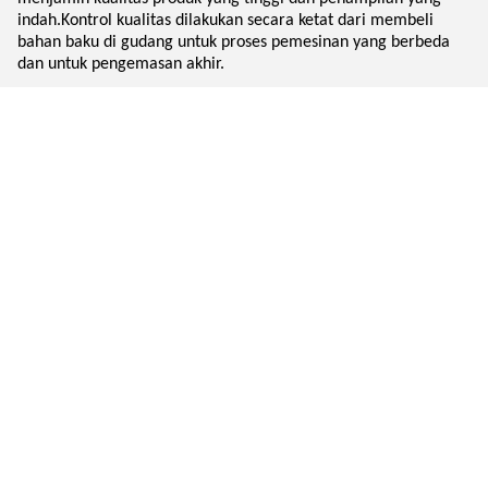
indah.Kontrol kualitas dilakukan secara ketat dari membeli
bahan baku di gudang untuk proses pemesinan yang berbeda
dan untuk pengemasan akhir.
Proses Produksi
Pertama, kami memiliki pusat mesin digital presisi tinggi kami
sendiri untuk pembuatan cetakan di bengkel cetakan khusus,