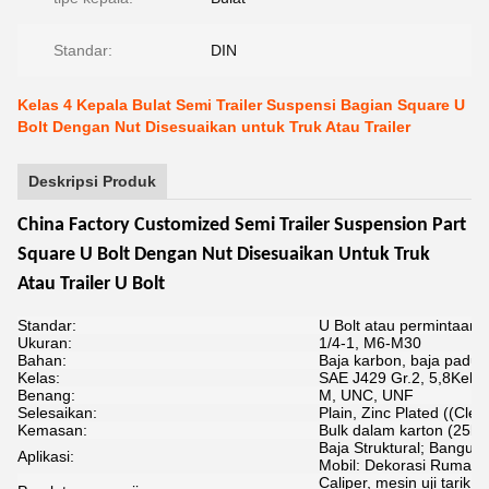
Standar:
DIN
Kelas 4 Kepala Bulat Semi Trailer Suspensi Bagian Square U
Bolt Dengan Nut Disesuaikan untuk Truk Atau Trailer
Deskripsi Produk
China Factory Customized Semi Trailer Suspension Part
Square U Bolt Dengan Nut Disesuaikan Untuk Truk
Atau Trailer U Bolt
Standar:
U Bolt atau permintaan 
Ukuran:
1/4-1, M6-M30
Bahan:
Baja karbon, baja padua
Kelas:
SAE J429 Gr.2, 5,8Kelas 
Benang:
M, UNC, UNF
Selesaikan:
Plain, Zinc Plated ((Clea
Kemasan:
Bulk dalam karton (25kg
Baja Struktural; Bangun
Aplikasi:
Mobil: Dekorasi Rumah
Caliper, mesin uji tarik,